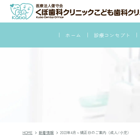
ホーム
診療コンセプト
当
感染
HOME
新着情報
2022年4月～矯正日のご案内（成人/小児）