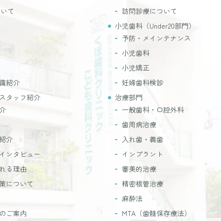
ついて
訪問診療について
小児歯科（Under20部門）
予防・メインテナンス
小児歯科
小児矯正
備紹介
妊婦歯科検診
スタッフ紹介
治療部門
介
一般歯科・口腔外科
歯周病治療
紹介
入れ歯・義歯
インタビュー
インプラント
れる理由
審美的治療
策について
精密根管治療
麻酔法
のご案内
MTA（歯髄保存療法）